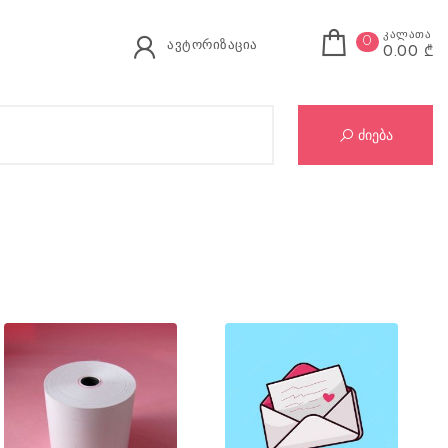
კალათა
0
ავტორიზაცია
0.00 ₾
Se
ძიება