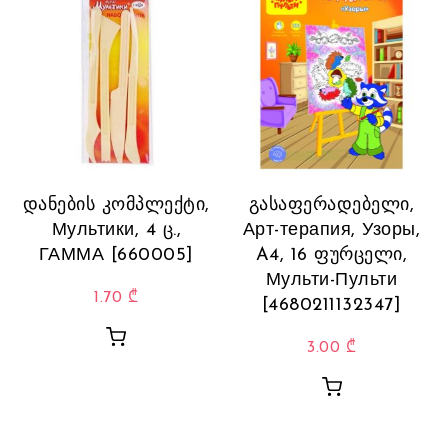
დანების კომპლექტი,
გასაფერადებელი,
Мультики, 4 ც.,
Арт-терапия, Узоры,
ГАММА [660005]
A4, 16 ფურცელი,
Мульти-Пульти
1.70
₾
[4680211132347]
3.00
₾