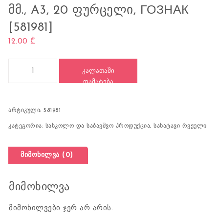
ᲛᲛ., A3, 20 ᲤᲣᲠᲪᲔᲚᲘ, ГОЗНАК
[581981]
12.00
₾
რაოდენობა: აკვარელის პლანშეტი, 297x420 მმ., A3, 20 ფურცე
ᲙᲐᲚᲐᲗᲐᲨᲘ
ᲓᲐᲛᲐᲢᲔᲑᲐ
არტიკული:
581981
კატეგორია:
სასკოლო და საბავშვო პროდუქცია
,
სახატავი რვეული
მიმოხილვა (0)
მიმოხილვა
მიმოხილვები ჯერ არ არის.