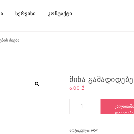
ა
სერვისი
კონტაქტი
ᲛᲘᲜᲐ ᲒᲐᲛᲐᲓᲘᲓᲔᲑᲔᲚ
6.00
₾
რაოდენობა: მინა გამადიდებელი,
ᲙᲐᲚᲐᲗᲐᲨ
ᲓᲐᲛᲐᲢᲔᲑᲐ
არტიკული:
9091