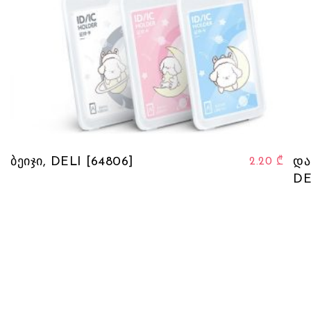
ბეიჯი, DELI [64806]
და
2.20
₾
DE