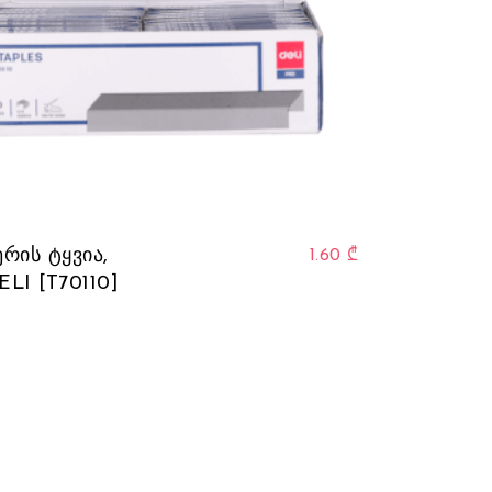
რის ტყვია,
1.60
₾
ELI [T70110]