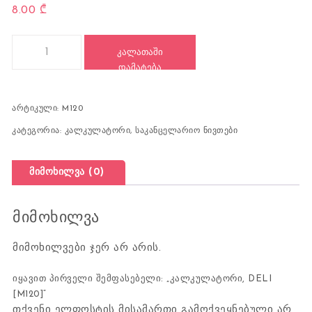
8.00
₾
რაოდენობა: კალკულატორი, DELI [M120]
ᲙᲐᲚᲐᲗᲐᲨᲘ
ᲓᲐᲛᲐᲢᲔᲑᲐ
არტიკული:
M120
კატეგორია:
კალკულატორი
,
საკანცელარიო ნივთები
მიმოხილვა (0)
მიმოხილვა
მიმოხილვები ჯერ არ არის.
იყავით პირველი შემფასებელი: „კალკულატორი, DELI
[M120]“
თქვენი ელფოსტის მისამართი გამოქვეყნებული არ