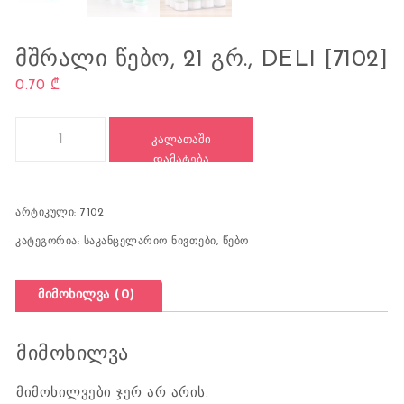
ᲛᲨᲠᲐᲚᲘ ᲬᲔᲑᲝ, 21 ᲒᲠ., DELI [7102]
0.70
₾
რაოდენობა: მშრალი წებო, 21 გრ., DELI [7102]
ᲙᲐᲚᲐᲗᲐᲨᲘ
ᲓᲐᲛᲐᲢᲔᲑᲐ
არტიკული:
7102
კატეგორია:
საკანცელარიო ნივთები
,
წებო
მიმოხილვა (0)
მიმოხილვა
მიმოხილვები ჯერ არ არის.