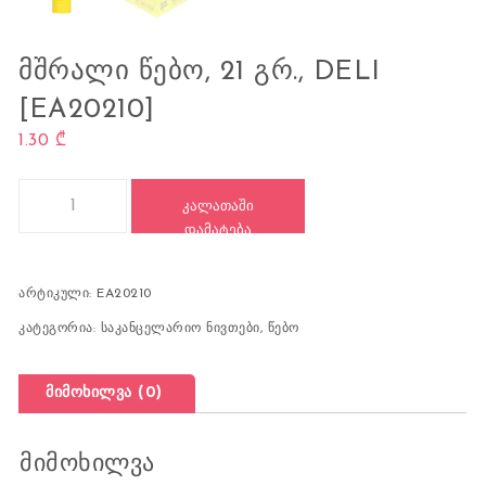
ᲛᲨᲠᲐᲚᲘ ᲬᲔᲑᲝ, 21 ᲒᲠ., DELI
[EA20210]
1.30
₾
რაოდენობა: მშრალი წებო, 21 გრ., DELI [EA20210]
ᲙᲐᲚᲐᲗᲐᲨᲘ
ᲓᲐᲛᲐᲢᲔᲑᲐ
არტიკული:
EA20210
კატეგორია:
საკანცელარიო ნივთები
,
წებო
მიმოხილვა (0)
მიმოხილვა