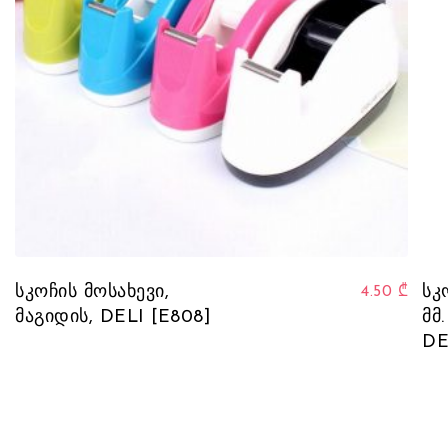
სკოჩის მოსახევი,
სკ
4.50
₾
მაგიდის, DELI [E808]
მმ.
DE