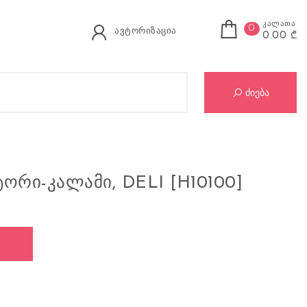
კალათა
0
ავტორიზაცია
0.00 ₾
Se
ძიება
ᲝᲠᲘ-ᲙᲐᲚᲐᲛᲘ, DELI [H10100]
რი-კალამი, DELI [H10100]
Ი