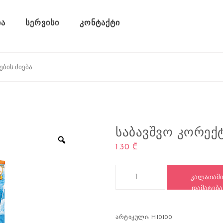
ა
სერვისი
კონტაქტი
ᲡᲐᲑᲐᲕᲨᲕᲝ ᲙᲝᲠᲔᲥᲢ
1.30
₾
რაოდენობა: საბავშვო კორექტო
ᲙᲐᲚᲐᲗᲐᲨ
ᲓᲐᲛᲐᲢᲔᲑᲐ
არტიკული:
H10100