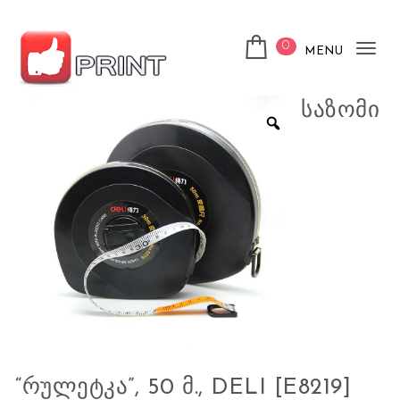
Skip to content
0
MENU
Tog
nav
ლაიქ ფრინთ
ᲡᲐᲖᲝᲛᲘ
“ᲠᲣᲚᲔᲢᲙᲐ”, 50 Მ., DELI [E8219]