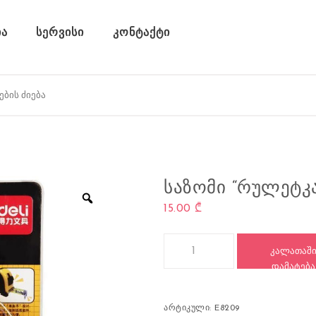
ა
სერვისი
კონტაქტი
ᲡᲐᲖᲝᲛᲘ “ᲠᲣᲚᲔᲢᲙᲐ”
15.00
₾
რაოდენობა: საზომი “რულეტკა”, 
ᲙᲐᲚᲐᲗᲐᲨ
ᲓᲐᲛᲐᲢᲔᲑᲐ
არტიკული:
E8209