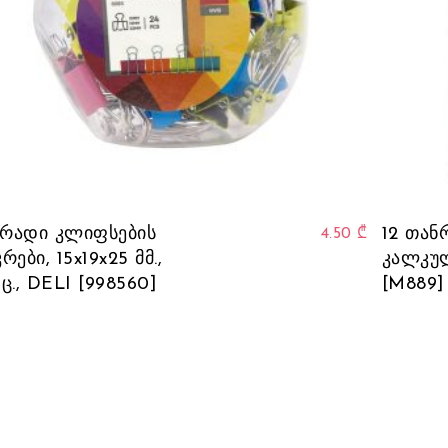
რადი კლიფსების
12 თან
4.50
₾
რები, 15x19x25 მმ.,
კალკუ
 ც., DELI [998560]
[M889]