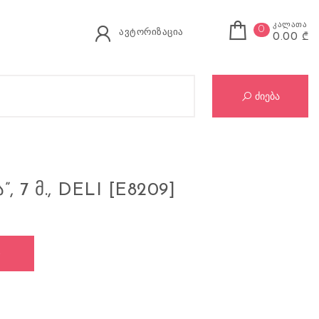
კალათა
0
ავტორიზაცია
0.00 ₾
Se
ძიება
, 7 Მ., DELI [E8209]
7 მ., DELI [E8209]
Ი