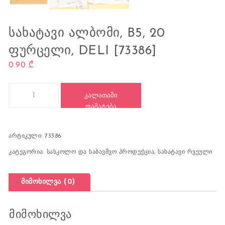
ᲡᲐᲮᲐᲢᲐᲕᲘ ᲐᲚᲑᲝᲛᲘ, B5, 20
ᲤᲣᲠᲪᲔᲚᲘ, DELI [73386]
0.90
₾
რაოდენობა: სახატავი ალბომი, B5, 20 ფურცელი, DELI [73386]
ᲙᲐᲚᲐᲗᲐᲨᲘ
ᲓᲐᲛᲐᲢᲔᲑᲐ
არტიკული:
73386
კატეგორია:
სასკოლო და საბავშვო პროდუქცია
,
სახატავი რვეული
მიმოხილვა (0)
მიმოხილვა