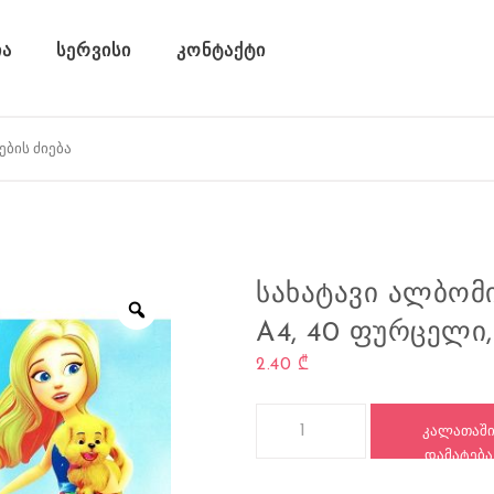
ა
სერვისი
კონტაქტი
ᲡᲐᲮᲐᲢᲐᲕᲘ ᲐᲚᲑᲝᲛᲘ
A4, 40 ᲤᲣᲠᲪᲔᲚᲘ,
2.40
₾
რაოდენობა: სახატავი ალბომი, 
ᲙᲐᲚᲐᲗᲐᲨ
ᲓᲐᲛᲐᲢᲔᲑᲐ