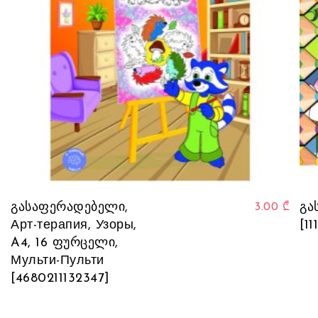
გასაფერადებელი,
გა
3.00
₾
Арт-терапия, Узоры,
[11
A4, 16 ფურცელი,
Мульти-Пульти
[4680211132347]