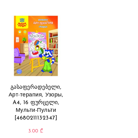
გასაფერადებელი,
Арт-терапия, Узоры,
A4, 16 ფურცელი,
Мульти-Пульти
[4680211132347]
3.00
₾