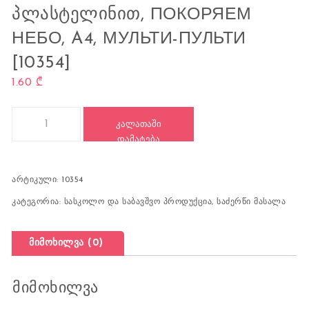
ᲞᲚᲐᲡᲢᲔᲚᲘᲜᲘᲗ, ПОКОРЯЕМ
НЕБО, A4, МУЛЬТИ-ПУЛЬТИ
[10354]
1.60
₾
რაოდენობა: სახატავი ნაკრები პლასტელინით, Покоряем небо, 
ᲙᲐᲚᲐᲗᲐᲨᲘ
ᲓᲐᲛᲐᲢᲔᲑᲐ
არტიკული:
10354
კატეგორია:
სასკოლო და საბავშვო პროდუქცია
,
საძერწი მასალა
მიმოხილვა (0)
მიმოხილვა