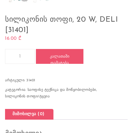
ᲡᲘᲚᲘᲙᲝᲜᲘᲡ ᲗᲝᲤᲘ, 20 W, DELI
[31401]
16.00
₾
რაოდენობა: სილიკონის თოფი, 20 W, DELI [31401]
ᲙᲐᲚᲐᲗᲐᲨᲘ
ᲓᲐᲛᲐᲢᲔᲑᲐ
არტიკული:
31401
კატეგორია:
საოფისე ტექნიკა და მოწყობილობები
,
სილიკონის თოფი/ტყვია
მიმოხილვა (0)