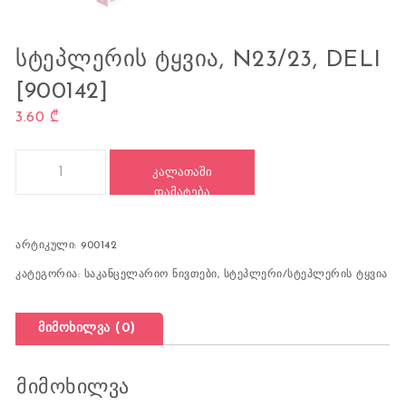
ᲡᲢᲔᲞᲚᲔᲠᲘᲡ ᲢᲧᲕᲘᲐ, N23/23, DELI
[900142]
3.60
₾
რაოდენობა: სტეპლერის ტყვია, N23/23, DELI [900142]
ᲙᲐᲚᲐᲗᲐᲨᲘ
ᲓᲐᲛᲐᲢᲔᲑᲐ
არტიკული:
900142
კატეგორია:
საკანცელარიო ნივთები
,
სტეპლერი/სტეპლერის ტყვია
მიმოხილვა (0)
მიმოხილვა