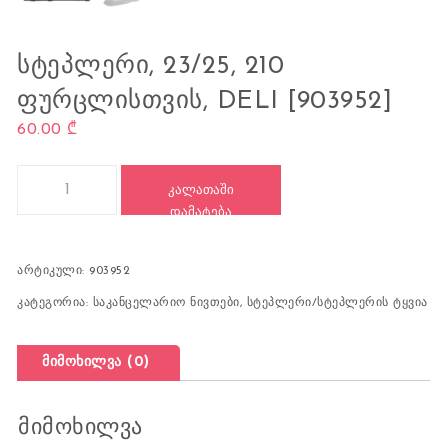
ᲡᲢᲔᲞᲚᲔᲠᲘ, 23/25, 210
ᲤᲣᲠᲪᲚᲘᲡᲗᲕᲘᲡ, DELI [903952]
60.00
₾
რაოდენობა: სტეპლერი, 23/25, 210 ფურცლისთვის, DELI [90395
ᲙᲐᲚᲐᲗᲐᲨᲘ
ᲓᲐᲛᲐᲢᲔᲑᲐ
არტიკული:
903952
კატეგორია:
საკანცელარიო ნივთები
,
სტეპლერი/სტეპლერის ტყვია
მიმოხილვა (0)
მიმოხილვა