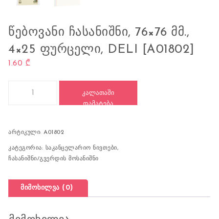
ᲬᲔᲑᲝᲕᲐᲜᲘ ᲩᲐᲡᲐᲜᲘᲨᲜᲘ, 76×76 ᲛᲛ.,
4×25 ᲤᲣᲠᲪᲔᲚᲘ, DELI [A01802]
1.60
₾
რაოდენობა: წებოვანი ჩასანიშნი, 76x76 მმ., 4x25 ფურცელი, DE
ᲙᲐᲚᲐᲗᲐᲨᲘ
ᲓᲐᲛᲐᲢᲔᲑᲐ
არტიკული:
A01802
კატეგორია:
საკანცელარიო ნივთები
,
ჩასანიშნი/გვერდის მოსანიშნი
მიმოხილვა (0)