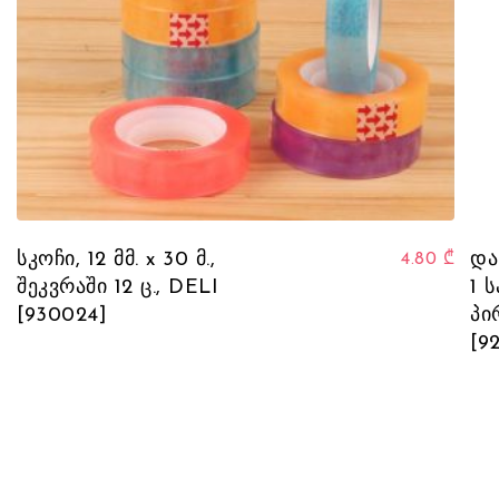
სკოჩი, 12 მმ. x 30 მ.,
და
4.80
₾
შეკვრაში 12 ც., DELI
1 
[930024]
პი
[9