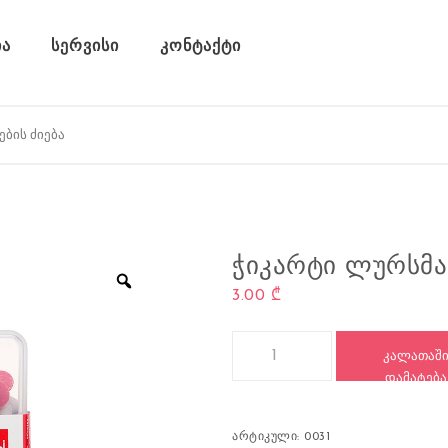
ა
სერვისი
კონტაქტი
ᲭᲘᲙᲐᲠᲢᲘ ᲚᲣᲠᲡᲛᲐᲜᲘ,
3.00
₾
რაოდენობა: ჭიკარტი ლურსმანი, 2
ᲙᲐᲚᲐᲗᲐᲨ
ᲓᲐᲛᲐᲢᲔᲑᲐ
არტიკული:
0031