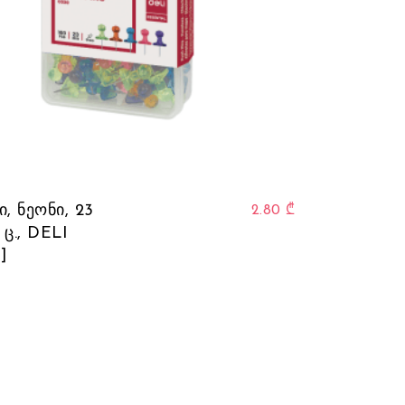
, ნეონი, 23
2.80
₾
0 ც., DELI
]