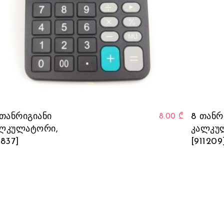
 თანრიგიანი
8 თანრ
8.00
₾
ლკულატორი,
კალკუ
B837]
[911209