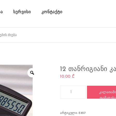
ა
სერვისი
კონტაქტი
12 ᲗᲐᲜᲠᲘᲒᲘᲐᲜᲘ Კ
10.00
₾
რაოდენობა: 12 თანრიგიანი კა
ᲙᲐᲚᲐᲗᲐᲨ
ᲓᲐᲛᲐᲢᲔᲑᲐ
არტიკული:
E837