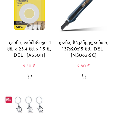
სკოჩი, ორმხრივი, 1
დანა, საკანცელარიო,
მმ. x 25.4 მმ. x 1.5 მ.,
137x20x15 მმ., DELI
DELI [A35011]
[NS063-SC]
2.50
₾
2.80
₾