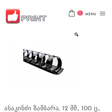
Skip to content
0
MENU
Tog
nav
ლაიქ ფრინთ
ᲐᲡᲐᲙᲘᲜᲫᲘ ᲖᲐᲛᲑᲐᲠᲐ, 12 ᲛᲛ., 100 Ც.,