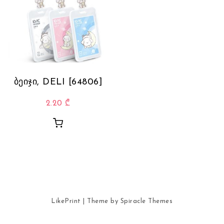
ბეიჯი, DELI [64806]
2.20
₾
LikePrint
| Theme by
Spiracle Themes