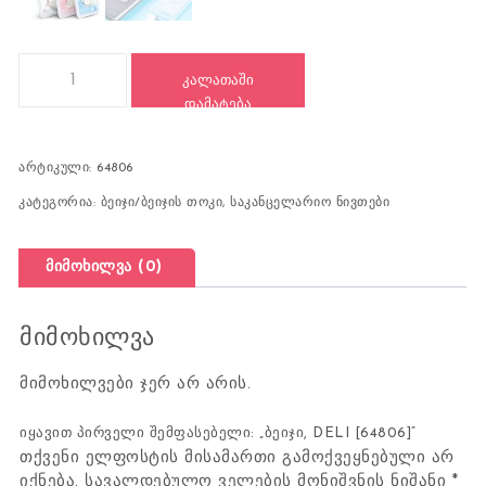
რაოდენობა: ბეიჯი, DELI [64806]
ᲙᲐᲚᲐᲗᲐᲨᲘ
ᲓᲐᲛᲐᲢᲔᲑᲐ
არტიკული:
64806
კატეგორია:
ბეიჯი/ბეიჯის თოკი
,
საკანცელარიო ნივთები
მიმოხილვა (0)
მიმოხილვა
მიმოხილვები ჯერ არ არის.
იყავით პირველი შემფასებელი: „ბეიჯი, DELI [64806]“
თქვენი ელფოსტის მისამართი გამოქვეყნებული არ
იქნება.
სავალდებულო ველების მონიშვნის ნიშანი
*