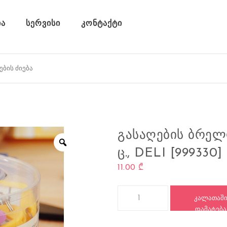
ა
სერვისი
კონტაქტი
ᲒᲐᲡᲐᲦᲔᲑᲘᲡ ᲑᲠᲔᲚᲝ
Ც., DELI [999330]
11.00
₾
რაოდენობა: გასაღების ბრელოკი,
ᲙᲐᲚᲐᲗᲐᲨ
ᲓᲐᲛᲐᲢᲔᲑᲐ