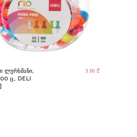
ი ლურსმანი,
3.30
₾
 100 ც., DELI
]