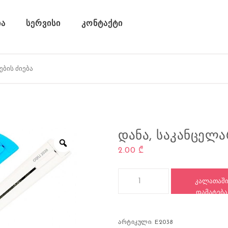
ა
სერვისი
კონტაქტი
ᲓᲐᲜᲐ, ᲡᲐᲙᲐᲜᲪᲔᲚᲐ
2.00
₾
რაოდენობა: დანა, საკანცელარი
ᲙᲐᲚᲐᲗᲐᲨ
ᲓᲐᲛᲐᲢᲔᲑᲐ
არტიკული:
E2038