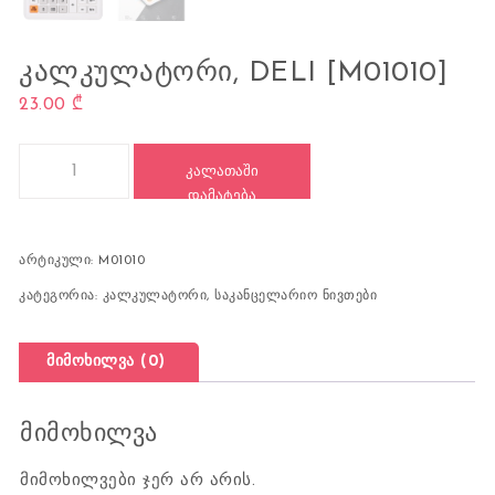
ᲙᲐᲚᲙᲣᲚᲐᲢᲝᲠᲘ, DELI [M01010]
23.00
₾
რაოდენობა: კალკულატორი, DELI [M01010]
ᲙᲐᲚᲐᲗᲐᲨᲘ
ᲓᲐᲛᲐᲢᲔᲑᲐ
არტიკული:
M01010
კატეგორია:
კალკულატორი
,
საკანცელარიო ნივთები
მიმოხილვა (0)
მიმოხილვა
მიმოხილვები ჯერ არ არის.