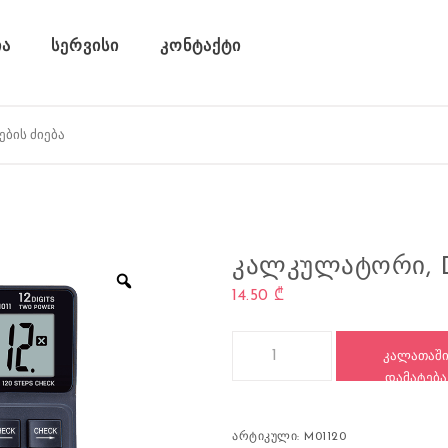
ა
სერვისი
კონტაქტი
ᲙᲐᲚᲙᲣᲚᲐᲢᲝᲠᲘ, D
14.50
₾
რაოდენობა: კალკულატორი, DE
ᲙᲐᲚᲐᲗᲐᲨ
ᲓᲐᲛᲐᲢᲔᲑᲐ
არტიკული:
M01120