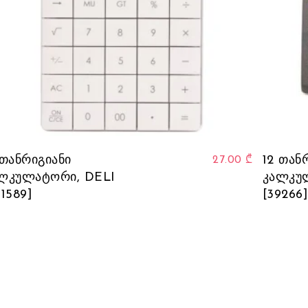
This product has multiple vari
 თანრიგიანი
12 თან
27.00
₾
ლკულატორი, DELI
კალკუ
91589]
[39266