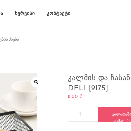
ა
სერვისი
კონტაქტი
ᲙᲐᲚᲛᲘᲡ ᲓᲐ ᲩᲐᲡᲐᲜ
DELI [9175]
8.00
₾
რაოდენობა: კალმის და ჩასანიშ
ᲙᲐᲚᲐᲗᲐᲨ
ᲓᲐᲛᲐᲢᲔᲑᲐ