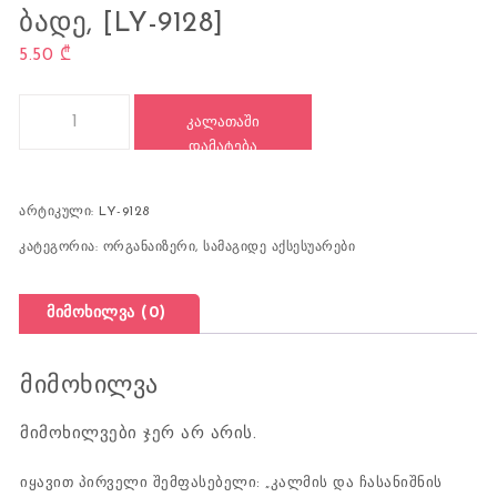
ᲑᲐᲓᲔ, [LY-9128]
5.50
₾
რაოდენობა: კალმის და ჩასანიშნის ჩასადები, ბადე, [LY-9128]
ᲙᲐᲚᲐᲗᲐᲨᲘ
ᲓᲐᲛᲐᲢᲔᲑᲐ
არტიკული:
LY-9128
კატეგორია:
ორგანაიზერი
,
სამაგიდე აქსესუარები
მიმოხილვა (0)
მიმოხილვა
მიმოხილვები ჯერ არ არის.
იყავით პირველი შემფასებელი: „კალმის და ჩასანიშნის