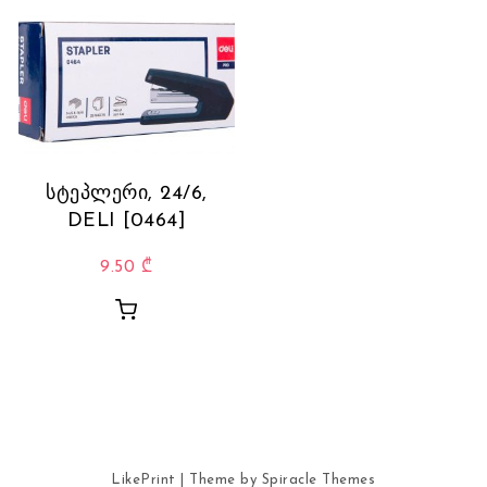
სტეპლერი, 24/6,
DELI [0464]
9.50
₾
LikePrint
| Theme by
Spiracle Themes