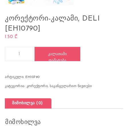
ᲙᲝᲠᲔᲥᲢᲝᲠᲘ-ᲙᲐᲚᲐᲛᲘ, DELI
[EH10790]
1.50
₾
რაოდენობა: კორექტორი-კალამი, DELI [EH10790]
ᲙᲐᲚᲐᲗᲐᲨᲘ
ᲓᲐᲛᲐᲢᲔᲑᲐ
არტიკული:
EH10790
კატეგორია:
კორექტორი
,
საკანცელარიო ნივთები
მიმოხილვა (0)
მიმოხილვა