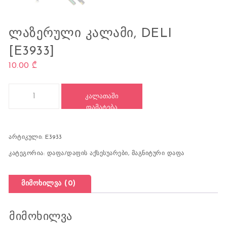
ᲚᲐᲖᲔᲠᲣᲚᲘ ᲙᲐᲚᲐᲛᲘ, DELI
[E3933]
10.00
₾
რაოდენობა: ლაზერული კალამი, DELI [E3933]
ᲙᲐᲚᲐᲗᲐᲨᲘ
ᲓᲐᲛᲐᲢᲔᲑᲐ
არტიკული:
E3933
კატეგორია:
დაფა/დაფის აქსესუარები
,
მაგნიტური დაფა
მიმოხილვა (0)
მიმოხილვა