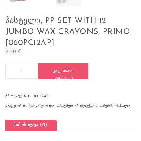
ᲞᲐᲡᲢᲔᲚᲘ, PP SET WITH 12
JUMBO WAX CRAYONS, PRIMO
[060PC12AP]
9.00
₾
რაოდენობა: პასტელი, PP Set with 12 Jumbo wax crayons, PR
ᲙᲐᲚᲐᲗᲐᲨᲘ
ᲓᲐᲛᲐᲢᲔᲑᲐ
არტიკული:
060PC12AP
კატეგორია:
სასკოლო და საბავშვო პროდუქცია
,
საძერწი მასალა
მიმოხილვა (0)