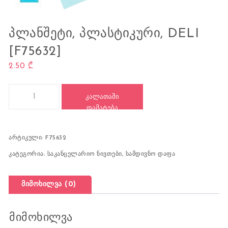
ᲞᲚᲐᲜᲨᲔᲢᲘ, ᲞᲚᲐᲡᲢᲘᲙᲣᲠᲘ, DELI
[F75632]
2.50
₾
რაოდენობა: პლანშეტი, პლასტიკური, DELI [F75632]
ᲙᲐᲚᲐᲗᲐᲨᲘ
ᲓᲐᲛᲐᲢᲔᲑᲐ
არტიკული:
F75632
კატეგორია:
საკანცელარიო ნივთები
,
სამდივნო დაფა
მიმოხილვა (0)
მიმოხილვა