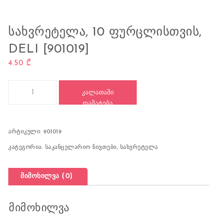
ᲡᲐᲮᲕᲠᲔᲢᲔᲚᲐ, 10 ᲤᲣᲠᲪᲚᲘᲡᲗᲕᲘᲡ,
DELI [901019]
4.50
₾
რაოდენობა: სახვრეტელა, 10 ფურცლისთვის, DELI [901019]
ᲙᲐᲚᲐᲗᲐᲨᲘ
ᲓᲐᲛᲐᲢᲔᲑᲐ
არტიკული:
901019
კატეგორია:
საკანცელარიო ნივთები
,
სახვრეტელა
მიმოხილვა (0)
მიმოხილვა