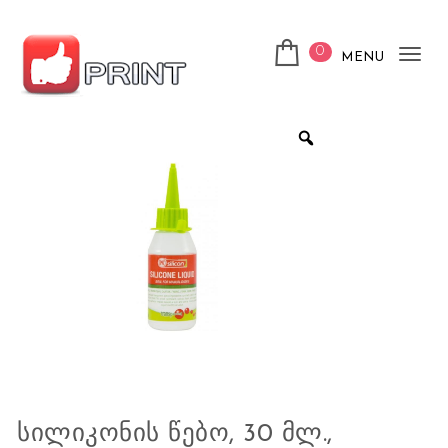
Skip to content
0
MENU
Tog
nav
ლაიქ ფრინთ
ᲡᲘᲚᲘᲙᲝᲜᲘᲡ ᲬᲔᲑᲝ, 30 ᲛᲚ.,