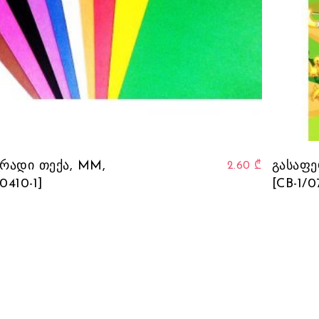
რადი თექა, MM,
გასაფე
2.60
₾
0410-1]
[CB-1/0