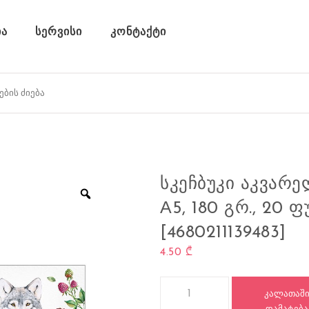
ა
სერვისი
კონტაქტი
ᲡᲙᲔᲩᲑᲣᲙᲘ ᲐᲙᲕᲐᲠ
А5, 180 ᲒᲠ., 20
[4680211139483]
4.50
₾
რაოდენობა: სკეჩბუკი აკვარელი
ᲙᲐᲚᲐᲗᲐᲨ