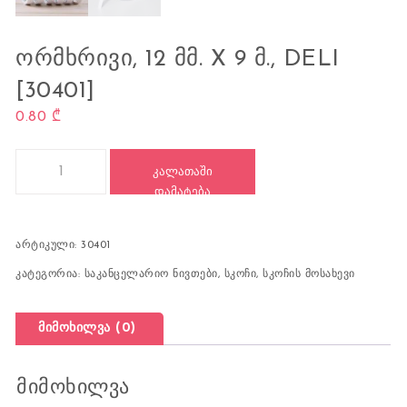
ᲝᲠᲛᲮᲠᲘᲕᲘ, 12 ᲛᲛ. X 9 Მ., DELI
[30401]
0.80
₾
რაოდენობა: სკოჩი, ორმხრივი, 12 მმ. x 9 მ., DELI [30401]
ᲙᲐᲚᲐᲗᲐᲨᲘ
ᲓᲐᲛᲐᲢᲔᲑᲐ
არტიკული:
30401
კატეგორია:
საკანცელარიო ნივთები
,
სკოჩი, სკოჩის მოსახევი
მიმოხილვა (0)
მიმოხილვა