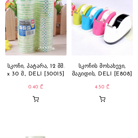
სკოჩი, პატარა, 12 მმ.
სკოჩის მოსახევი,
x 30 მ., DELI [30015]
მაგიდის, DELI [E808]
0.40
₾
4.50
₾