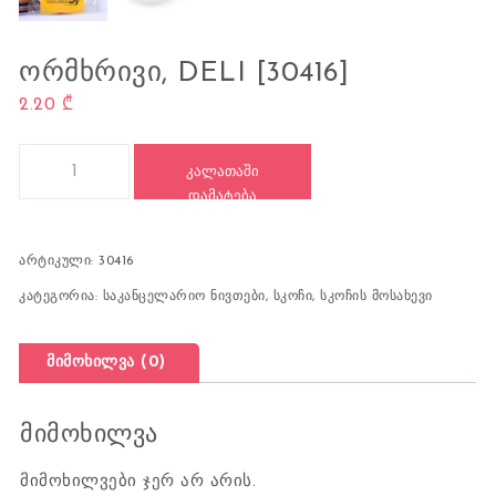
ᲝᲠᲛᲮᲠᲘᲕᲘ, DELI [30416]
2.20
₾
რაოდენობა: სკოჩი, ორმხრივი, DELI [30416]
ᲙᲐᲚᲐᲗᲐᲨᲘ
ᲓᲐᲛᲐᲢᲔᲑᲐ
არტიკული:
30416
კატეგორია:
საკანცელარიო ნივთები
,
სკოჩი, სკოჩის მოსახევი
მიმოხილვა (0)
მიმოხილვა
მიმოხილვები ჯერ არ არის.