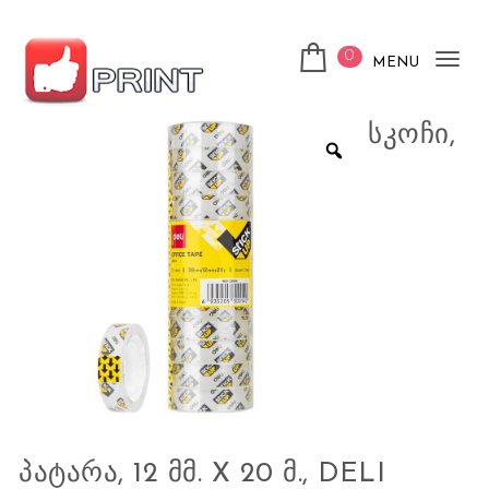
Skip to content
0
MENU
Tog
nav
ლაიქ ფრინთ
ᲡᲙᲝᲩᲘ,
ᲞᲐᲢᲐᲠᲐ, 12 ᲛᲛ. X 20 Მ., DELI