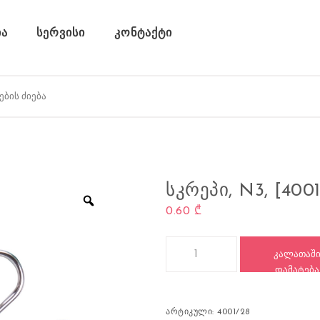
ა
სერვისი
კონტაქტი
ᲡᲙᲠᲔᲞᲘ, N3, [4001
0.60
₾
რაოდენობა: სკრეპი, N3, [4001/
ᲙᲐᲚᲐᲗᲐᲨ
ᲓᲐᲛᲐᲢᲔᲑᲐ
არტიკული:
4001/28