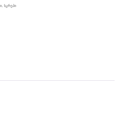
ი
,
სკრეპი