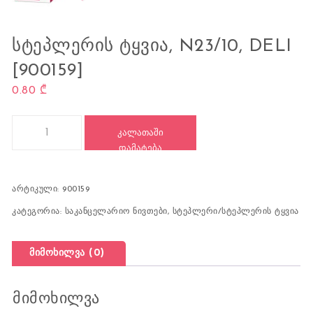
ᲡᲢᲔᲞᲚᲔᲠᲘᲡ ᲢᲧᲕᲘᲐ, N23/10, DELI
[900159]
0.80
₾
რაოდენობა: სტეპლერის ტყვია, N23/10, DELI [900159]
ᲙᲐᲚᲐᲗᲐᲨᲘ
ᲓᲐᲛᲐᲢᲔᲑᲐ
არტიკული:
900159
კატეგორია:
საკანცელარიო ნივთები
,
სტეპლერი/სტეპლერის ტყვია
მიმოხილვა (0)
მიმოხილვა