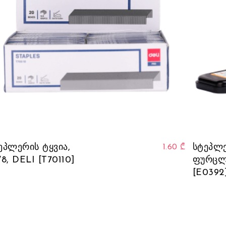
ეპლერის ტყვია,
სტეპლე
1.60
₾
/8, DELI [T70110]
ფურცლი
[E0392