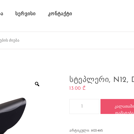
ა
სერვისი
კონტაქტი
ᲡᲢᲔᲞᲚᲔᲠᲘ, N12, 
13.00
₾
რაოდენობა: სტეპლერი, N12, DE
ᲙᲐᲚᲐᲗᲐᲨ
ᲓᲐᲛᲐᲢᲔᲑᲐ
არტიკული:
903495