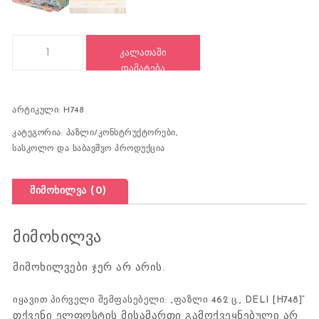
რაოდენობა: ფაზლი 462 ც., DELI [H748]
ᲙᲐᲚᲐᲗᲐᲨᲘ
ᲓᲐᲛᲐᲢᲔᲑᲐ
არტიკული:
H748
კატეგორია:
პაზლი/კონსტრუქტორები
,
სასკოლო და საბავშვო პროდუქცია
მიმოხილვა (0)
მიმოხილვა
მიმოხილვები ჯერ არ არის.
იყავით პირველი შემფასებელი: „ფაზლი 462 ც., DELI [H748]“
თქვენი ელფოსტის მისამართი გამოქვეყნებული არ