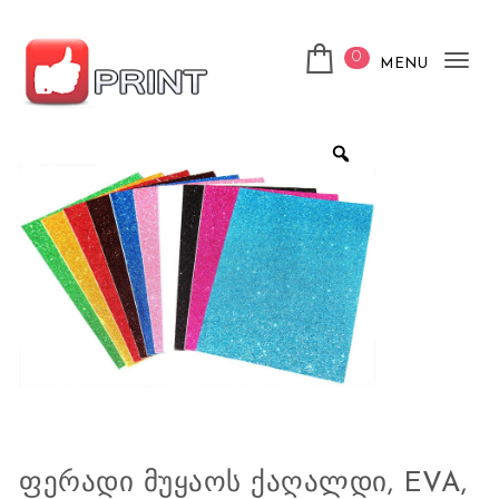
Skip to content
0
MENU
Tog
nav
ლაიქ ფრინთ
ᲤᲔᲠᲐᲓᲘ ᲛᲣᲧᲐᲝᲡ ᲥᲐᲦᲐᲚᲓᲘ, EVA,