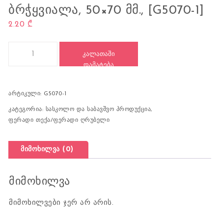
ᲑᲠᲭᲧᲕᲘᲐᲚᲐ, 50×70 ᲛᲛ., [G5070-1]
2.20
₾
რაოდენობა: ფერადი მუყაოს ქაღალდი, Eva, ბრჭყვიალა, 50x70 მ
ᲙᲐᲚᲐᲗᲐᲨᲘ
ᲓᲐᲛᲐᲢᲔᲑᲐ
არტიკული:
G5070-1
კატეგორია:
სასკოლო და საბავშვო პროდუქცია
,
ფერადი თექა/ფერადი ღრუბელი
მიმოხილვა (0)
მიმოხილვა
მიმოხილვები ჯერ არ არის.