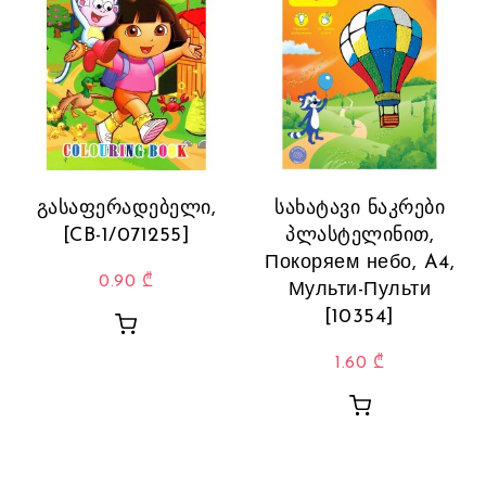
გასაფერადებელი,
სახატავი ნაკრები
[CB-1/071255]
პლასტელინით,
Покоряем небо, A4,
0.90
₾
Мульти-Пульти
[10354]
1.60
₾