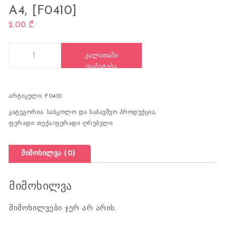
A4, [F0410]
2.00
₾
რაოდენობა: ფერადი მუყაოს ქაღალდი, Eva, A4, [F0410]
ᲙᲐᲚᲐᲗᲐᲨᲘ
ᲓᲐᲛᲐᲢᲔᲑᲐ
არტიკული:
F0410
კატეგორია:
სასკოლო და საბავშვო პროდუქცია
,
ფერადი თექა/ფერადი ღრუბელი
მიმოხილვა (0)
მიმოხილვა
მიმოხილვები ჯერ არ არის.