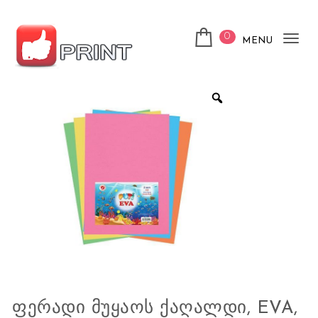
Skip to content
0
MENU
Tog
nav
ლაიქ ფრინთ
ᲤᲔᲠᲐᲓᲘ ᲛᲣᲧᲐᲝᲡ ᲥᲐᲦᲐᲚᲓᲘ, EVA,