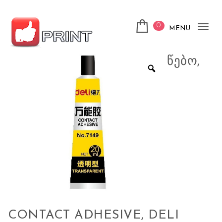
Skip to content
0
MENU
Tog
nav
ლაიქ ფრინთ
ᲬᲔᲑᲝ,
CONTACT ADHESIVE, DELI