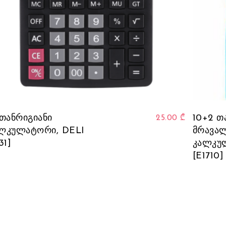
 თანრიგიანი
10+2 თ
25.00
₾
ლკულატორი, DELI
მრავა
31]
კალკუ
[E1710]