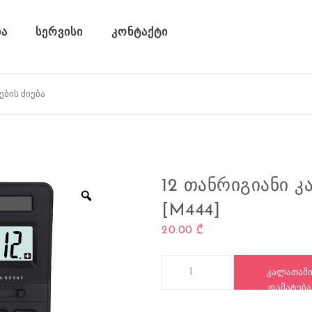
ა
სერვისი
კონტაქტი
12 ᲗᲐᲜᲠᲘᲒᲘᲐᲜᲘ 
[M444]
20.00
₾
რაოდენობა: 12 თანრიგიანი კა
ᲙᲐᲚᲐᲗᲐᲨ
ᲓᲐᲛᲐᲢᲔᲑᲐ