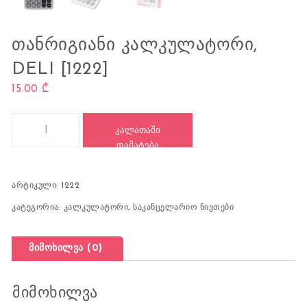
ᲗᲐᲜᲠᲘᲒᲘᲐᲜᲘ ᲙᲐᲚᲙᲣᲚᲐᲢᲝᲠᲘ,
DELI [1222]
15.00
₾
რაოდენობა: 12 თანრიგიანი კალკულატორი, DELI [1222]
ᲙᲐᲚᲐᲗᲐᲨᲘ
ᲓᲐᲛᲐᲢᲔᲑᲐ
არტიკული:
1222
კატეგორია:
კალკულატორი
,
საკანცელარიო ნივთები
მიმოხილვა (0)
მიმოხილვა