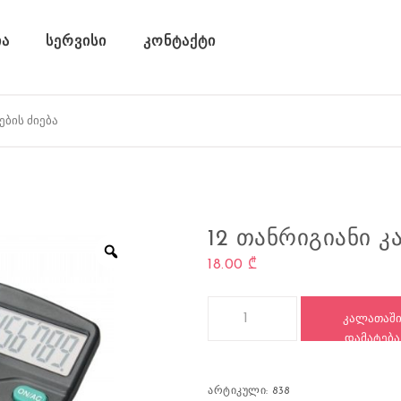
ა
სერვისი
კონტაქტი
12 ᲗᲐᲜᲠᲘᲒᲘᲐᲜᲘ Კ
18.00
₾
რაოდენობა: 12 თანრიგიანი კა
ᲙᲐᲚᲐᲗᲐᲨ
ᲓᲐᲛᲐᲢᲔᲑᲐ
არტიკული:
838