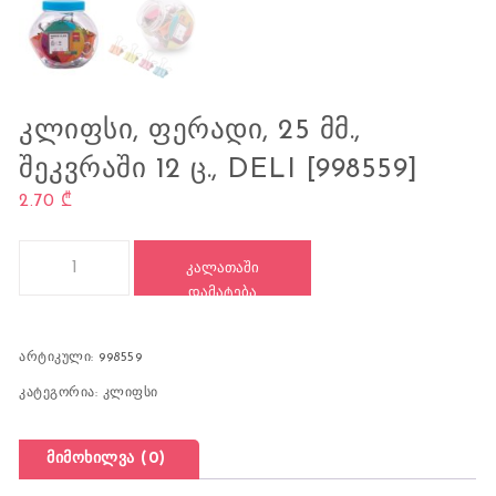
ᲙᲚᲘᲤᲡᲘ, ᲤᲔᲠᲐᲓᲘ, 25 ᲛᲛ.,
ᲨᲔᲙᲕᲠᲐᲨᲘ 12 Ც., DELI [998559]
2.70
₾
რაოდენობა: კლიფსი, ფერადი, 25 მმ., შეკვრაში 12 ც., DELI [99
ᲙᲐᲚᲐᲗᲐᲨᲘ
ᲓᲐᲛᲐᲢᲔᲑᲐ
არტიკული:
998559
კატეგორია:
კლიფსი
მიმოხილვა (0)