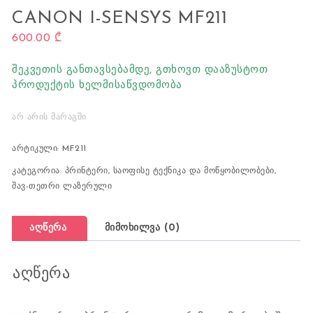
CANON I-SENSYS MF211
600.00
₾
შეკვეთის განთავსებამდე, გთხოვთ დააზუსტოთ
პროდუქტის ხელმისაწვდომობა
ᲐᲠ ᲐᲠᲘᲡ ᲛᲐᲠᲐᲒᲨᲘ
არტიკული:
MF211
კატეგორია:
პრინტერი
,
საოფისე ტექნიკა და მოწყობილობები
,
შავ-თეთრი ლაზერული
აღწერა
მიმოხილვა (0)
აღწერა