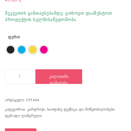
45.00
₾
შეკვეთის განთავსებამდე, გთხოვთ დააზუსტოთ
პროდუქტის ხელმისაწვდომობა
ფერი1
რაოდენობა: კარტრიჯი HP CF530A
ᲙᲐᲚᲐᲗᲐᲨᲘ
ᲓᲐᲛᲐᲢᲔᲑᲐ
არტიკული:
CF530A
კატეგორია:
კარტრიჯი
,
საოფისე ტექნიკა და მოწყობილობები
,
ფერადი ლაზერული