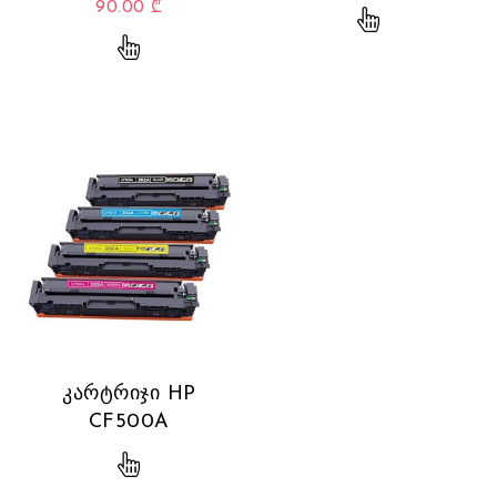
90.00
₾
This product 
This product has multiple variants. The opti
კარტრიჯი HP
CF500A