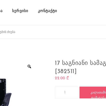
ა
სერვისი
კონტაქტი
17 ᲡᲐᲒᲜᲘᲐᲜᲘ ᲡᲐᲛ
[382511]
22.00
₾
რაოდენობა: 17 საგნიანი სამაგი
ᲙᲐᲚᲐᲗᲐᲨ
ᲓᲐᲛᲐᲢᲔᲑᲐ